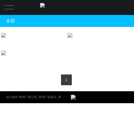
全部
首页
全部
设计案例
中国银行
品牌视觉
品牌视觉
装饰工程
A B O U T
江南农村商业银行
金融
品牌视觉
最新资讯
企业
1
酒店商业
S E R V I C E
CONTACT
(©) 2026 常州广告公司_常州广告设计_常州VI设计_润采品牌整合设计_常州润采广告.