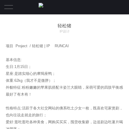
首页
轻松猪
IP设计
设计案例
项目 Project / 轻松猪 | IP RUNCAI
A B O U T
基本信息:
最新资讯
生日:1月15日；
星座:是踏实细心的摩羯座鸭；
S E R V I C E
体重:62kg（我才不是微胖）；
外貌特征:粉粉嫩嫩的苹果肌搭配卡姿兰大眼睛，呆萌可爱的四肢平衡感
CONTACT
最好了有木有！
性格特点:活跃于各大社交网站的佛系吃土少女一枚，既喜欢宅家煲剧，
也向往说走就走的旅行；
爱好:逛吃逛吃各种美食，网购买买买，囤货收集癖，边追剧边吃薯片喝
冰阔落；